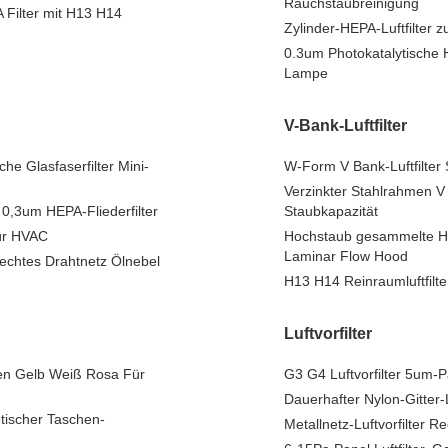
Rauchstaubreinigung
Filter mit H13 H14
Zylinder-HEPA-Luftfilter
0.3um Photokatalytische H
Lampe
V-Bank-Luftfilter
che Glasfaserfilter Mini-
W-Form V Bank-Luftfilter
Verzinkter Stahlrahmen V
0,3um HEPA-Fliederfilter
Staubkapazität
für HVAC
Hochstaub gesammelte HV
Laminar Flow Hood
lechtes Drahtnetz Ölnebel
H13 H14 Reinraumluftfilte
Luftvorfilter
men Gelb Weiß Rosa Für
G3 G4 Luftvorfilter 5um-
Dauerhafter Nylon-Gitter-
etischer Taschen-
Metallnetz-Luftvorfilter R