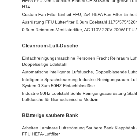
HEPA FFU-Ventilatorfilter-Einheit CE SUS304 für große Luf
H14
Custom Fan Filter Einheit FFU, 2x4 HEPA Fan Filter Einhei
Ausrüstung FFU Lüfterfilter 0,3um Edelstahl 1175*575*32
0.3um Reinraum-Ventilatorfilter, AC 110V 220V 200W FFU-Ven
Cleanroom-Luft-Dusche
Einfachreinigungsmaschine Personen Fracht Reinraum Lu
Doppelseitige Edelstahl
Automatische intelligente Luftdusche, Doppelblasende Luf
Intelligente Sprachsteuerung Industrie-Reinigungsraum-Luft
System 0.3um 50HZ Einfachblasdüse
Industrie 50Hz Edelstahl Sohle Reinigungsausrüstung Stahll
Luftdusche für Biomedizinische Medizin
Blätterige saubere Bank
Arbeiten Laminare Luftströmung Saubere Bank Klappbänk
FFU HEPA-Luftfilter