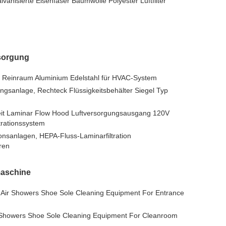
alvanisierte Eisenfaser Baumwolle Polyester Luftfilter
sorgung
Reinraum Aluminium Edelstahl für HVAC-System
sanlage, Rechteck Flüssigkeitsbehälter Siegel Typ
it Laminar Flow Hood Luftversorgungsausgang 120V
rationssystem
tionsanlagen, HEPA-Fluss-Laminarfiltration
ren
aschine
ir Showers Shoe Sole Cleaning Equipment For Entrance
Showers Shoe Sole Cleaning Equipment For Cleanroom