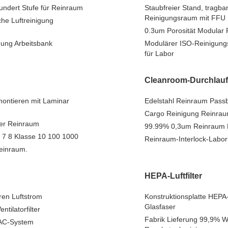
undert Stufe für Reinraum
Staubfreier Stand, tragb
Reinigungsraum mit FFU
che Luftreinigung
0.3um Porosität Modular
ung Arbeitsbank
Modulärer ISO-Reinigungs
für Labor
Cleanroom-Durchlauf
montieren mit Laminar
Edelstahl Reinraum Passb
Cargo Reinigung Reinrau
ter Reinraum
99.99% 0,3um Reinraum Pa
7 8 Klasse 10 100 1000
Reinraum-Interlock-Labor
Reinraum.
HEPA-Luftfilter
ren Luftstrom
Konstruktionsplatte HEPA-
Glasfaser
tilatorfilter
Fabrik Lieferung 99,9% W
VAC-System