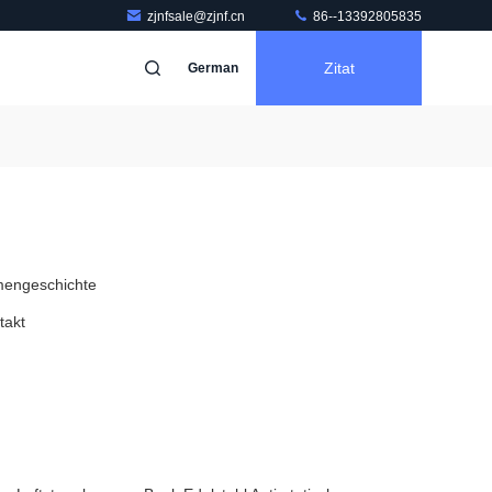
zjnfsale@zjnf.cn
86--13392805835
Zitat
German
mengeschichte
takt