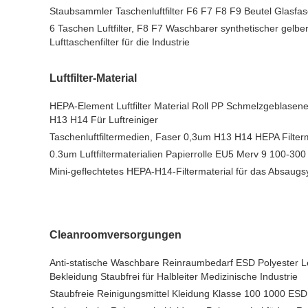
Staubsammler Taschenluftfilter F6 F7 F8 F9 Beutel Glasfase
6 Taschen Luftfilter, F8 F7 Waschbarer synthetischer gelb
Lufttaschenfilter für die Industrie
Luftfilter-Material
HEPA-Element Luftfilter Material Roll PP Schmelzgeblasen
H13 H14 Für Luftreiniger
Taschenluftfiltermedien, Faser 0,3um H13 H14 HEPA Filter
0.3um Luftfiltermaterialien Papierrolle EU5 Merv 9 100-3
Mini-geflechtetes HEPA-H14-Filtermaterial für das Absaug
Cleanroomversorgungen
Anti-statische Waschbare Reinraumbedarf ESD Polyester Lei
Bekleidung Staubfrei für Halbleiter Medizinische Industrie
Staubfreie Reinigungsmittel Kleidung Klasse 100 1000 ES