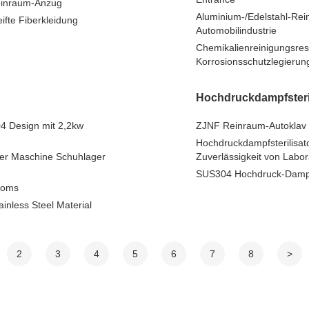
Reinraum-Anzug
Aluminium-/Edelstahl-Re
ifte Fiberkleidung
Automobilindustrie
Chemikalienreinigungsre
Korrosionsschutzlegier
Hochdruckdampfsteril
4 Design mit 2,2kw
ZJNF Reinraum-Autoklav 
Hochdruckdampfsterilisato
ner Maschine Schuhlager
Zuverlässigkeit von Labor
SUS304 Hochdruck-Dampfs
ooms
nless Steel Material
2
3
4
5
6
7
8
>