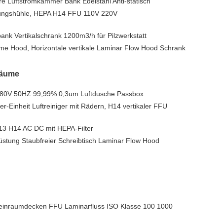
re Luftstromkammer Bank Edelstahl Anti-statisch
mungshühle, HEPA H14 FFU 110V 220V
nk Vertikalschrank 1200m3/h für Pilzwerkstatt
me Hood, Horizontale vertikale Laminar Flow Hood Schrank
räume
380V 50HZ 99,99% 0,3um Luftdusche Passbox
er-Einheit Luftreiniger mit Rädern, H14 vertikaler FFU
13 H14 AC DC mit HEPA-Filter
stung Staubfreier Schreibtisch Laminar Flow Hood
einraumdecken FFU Laminarfluss ISO Klasse 100 1000