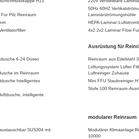
tschichtflusskappe H13
220V verstellbare Lamina
50Hz 60HZ Vertikalströ
t Für Pilz Reinraum
Laminärströmungshühle
0mm
HEPA-Laminar-Luftstromba
tilatorfilter
4x2 2x2 Laminar Flow Fu
Ausrüstung für Rein
ftdusche 6-24 Düsen
Reinraum aus Edelstahl 
Lüftungssystem Lüfter Filt
tdusche im Reinraum
Luftreiniger Zuhause
dusche Intelligentes
Mini FFU Staubreiniger H
Stufe 100 Reinraum-Ausrü
uftdusche, intelligente
modularer Reinraum
 austauschbar SUS304 mit
Modulärer Klimaanlage R
10000