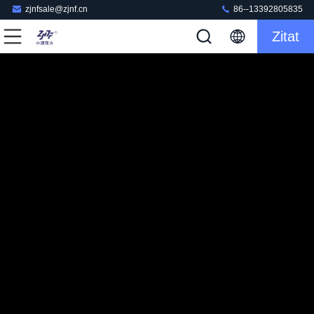
zjnfsale@zjnf.cn
86--13392805835
Zitat