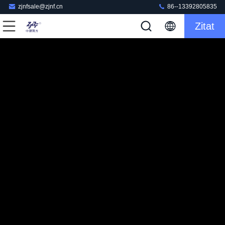
zjnfsale@zjnf.cn
86--13392805835
Zitat