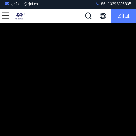
zjnfsale@zjnf.cn
86--13392805835
Zitat