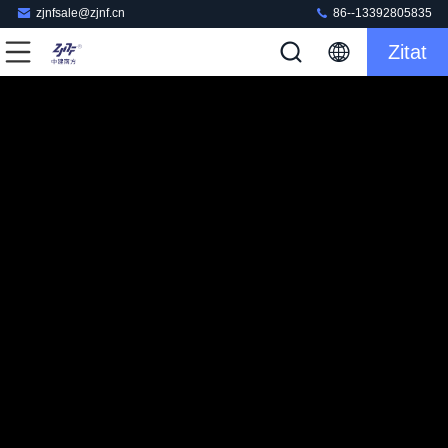
zjnfsale@zjnf.cn
86--13392805835
Zitat