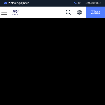
zjnfsale@zjnf.cn
86--13392805835
Zitat