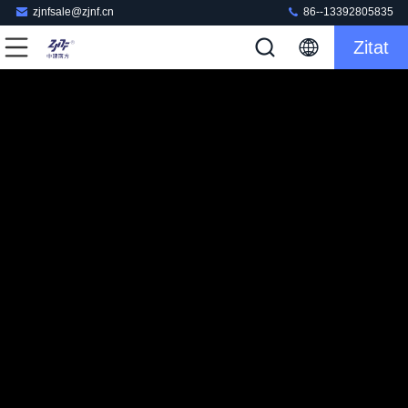
zjnfsale@zjnf.cn
86--13392805835
Zitat