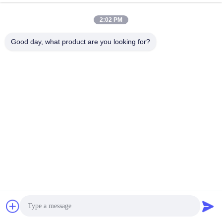
Co., Ltd.
2:02 PM
zjnfsale@zjnf.cn
Good day, what product are you looking for?
86--13392805835
9. Stock, Block C, Coolpad-
Gebäude, Kreuzung von Ke
yuan Avenue und Baoshen
Road, Nanshan Gaoxin Nort
h District, Songpingshan Co
mmunity, Xili Street, Stadt S
henzhen, Guangdong, Chin
a
China Gute Qualität FFU-Fan-Filtrationseinheit Lieferant. Urheberrecht ©
2026 Shenzhen Zhong Jian South Environment Co., Ltd. . Alle Rechte
vorbehalten.