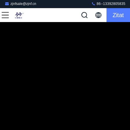
zjnfsale@zjnf.cn
86--13392805835
Zitat