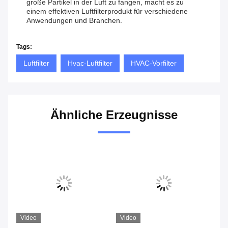
große Partikel in der Luft zu fangen, macht es zu
einem effektiven Luftfilterprodukt für verschiedene
Anwendungen und Branchen.
Tags:
Luftfilter
Hvac-Luftfilter
HVAC-Vorfilter
Ähnliche Erzeugnisse
Video
Video
Vi