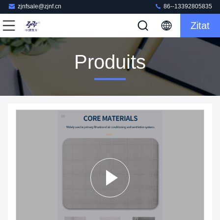
zjnfsale@zjnf.cn
86--13392805835
Zitat
Produits