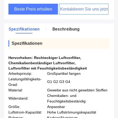
Beste Preis erhalten
Kontaktieren Sie uns jetzt
Spezifikationen
Beschreibung
Spezifikationen
Hervorheben:
Rechteckiger Luftvorfilter
,
Chemikalienbeständiger Luftvorfilter
,
Luftvorfilter mit Feuchtigkeitsbeständigkeit
Arbeitsprinzip:
Großpartikel fangen
Leistungsfähigkeits-
G1 G2 G3 G4
Grad:
Material:
Gewebe aus nicht gewebten Stoffen
Chemikalien- und
Widerstand:
Feuchtigkeitsbeständig
Größe:
Anpassbar
Luftstrom-Kapazität:
Hohe Luftströmungskapazität
Rahmen:
Karbon/Aluminium