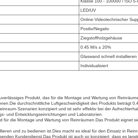
Klasse 100 - 100000 / ISO 5-
LED/UV
Online-Videotechnischer Sup
Positiv/Negativ
Ziegstoffholzgehäuse
0.45 M/s ± 20%
Glaswand schnell installieren
Individualisiert
zuverlässiges Produkt, das für die Montage und Wartung von Reinräum
ionen.Die durchschnittliche Luftgeschwindigkeit des Produkts beträgt 0
 Reinraum-Szenarien konzipiert und ist sehr effektiv bei der Aufrecht
ngs- und Entwicklungseinrichtungen und Laboratorien.
 für die Montage und Wartung von Reinräumen.Das Produkt eignet sich
tallieren und zu bedienen ist.Dies macht es ideal für den Einsatz in R
den Kundendienst.Das Produkt ist auch so konzipiert, dass es langleb