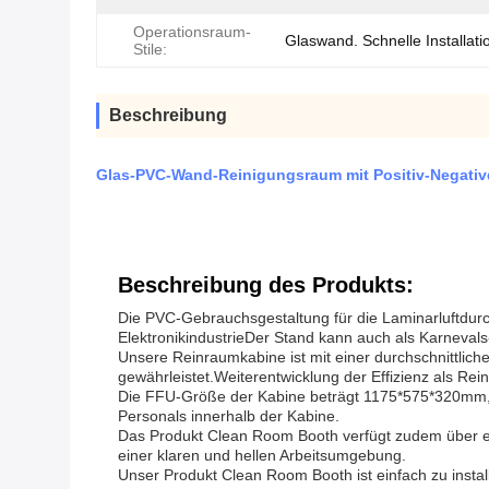
Operationsraum-
Glaswand. Schnelle Installati
Stile:
Beschreibung
Glas-PVC-Wand-Reinigungsraum mit Positiv-Negativd
Beschreibung des Produkts:
Die PVC-Gebrauchsgestaltung für die Laminarluftdurch
ElektronikindustrieDer Stand kann auch als Karnevals
Unsere Reinraumkabine ist mit einer durchschnittlich
gewährleistet.Weiterentwicklung der Effizienz als Rei
Die FFU-Größe der Kabine beträgt 1175*575*320mm, wa
Personals innerhalb der Kabine.
Das Produkt Clean Room Booth verfügt zudem über ei
einer klaren und hellen Arbeitsumgebung.
Unser Produkt Clean Room Booth ist einfach zu instal