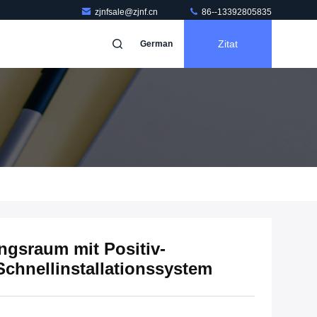
zjnfsale@zjnf.cn
86--13392805835
Zitat
German
gsraum mit Positiv-
Schnellinstallationssystem