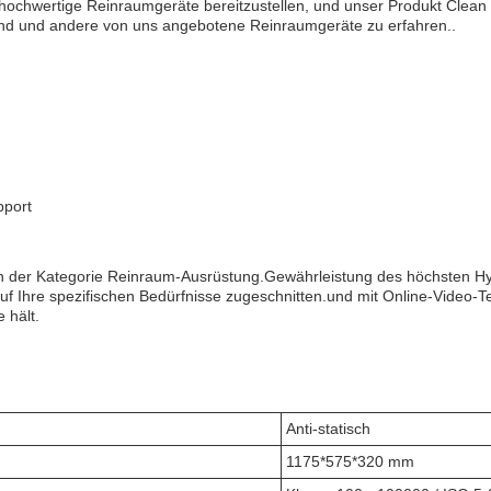
v hochwertige Reinraumgeräte bereitzustellen, und unser Produkt Clea
d und andere von uns angebotene Reinraumgeräte zu erfahren..
pport
 in der Kategorie Reinraum-Ausrüstung.Gewährleistung des höchsten Hy
uf Ihre spezifischen Bedürfnisse zugeschnitten.und mit Online-Video-
 hält.
Anti-statisch
1175*575*320 mm