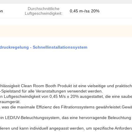
Durchschnittliche
on
0,45 m-/s± 20%
Luftgeschwindigkeit:
ruckregelung - Schnellinstallationssystem
lässigkeit Clean Room Booth Produkt ist eine vielseitige und praktisc
-Spielstand für alle Veranstaltungen verwendet werden.
en Luftgeschwindigkeit von 0,45 M/s ± 20% ausgestattet, die eine sau
nraumgerät.
s die maximale Effizienz des Filtrationssystems gewährleistet.Gewäh
n LED/UV-Beleuchtungssystem, das eine hervorragende Beleuchtung für
lieren und kann individuell angepasst werden, um spezifische Anforderu