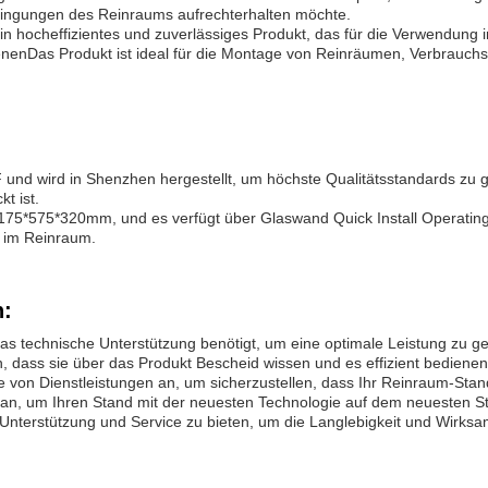
edingungen des Reinraums aufrechterhalten möchte.
hocheffizientes und zuverlässiges Produkt, das für die Verwendung i
edienenDas Produkt ist ideal für die Montage von Reinräumen, Verbrauc
nd wird in Shenzhen hergestellt, um höchste Qualitätsstandards zu g
t ist.
5*575*320mm, und es verfügt über Glaswand Quick Install Operating 
g im Reinraum.
n:
s technische Unterstützung benötigt, um eine optimale Leistung zu g
en, dass sie über das Produkt Bescheid wissen und es effizient bediene
von Dienstleistungen an, um sicherzustellen, dass Ihr Reinraum-Stand s
n, um Ihren Stand mit der neuesten Technologie auf dem neuesten St
Unterstützung und Service zu bieten, um die Langlebigkeit und Wirksa