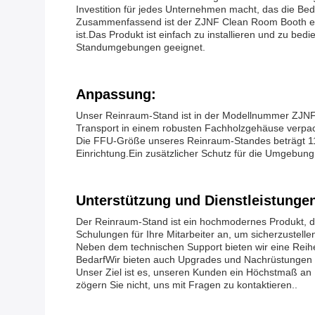
Investition für jedes Unternehmen macht, das die B
Zusammenfassend ist der ZJNF Clean Room Booth ein 
ist.Das Produkt ist einfach zu installieren und zu b
Standumgebungen geeignet.
Anpassung:
Unser Reinraum-Stand ist in der Modellnummer ZJNF u
Transport in einem robusten Fachholzgehäuse verpack
Die FFU-Größe unseres Reinraum-Standes beträgt 117
Einrichtung.Ein zusätzlicher Schutz für die Umgebun
Unterstützung und Dienstleistunge
Der Reinraum-Stand ist ein hochmodernes Produkt, da
Schulungen für Ihre Mitarbeiter an, um sicherzustell
Neben dem technischen Support bieten wir eine Reihe 
BedarfWir bieten auch Upgrades und Nachrüstungen a
Unser Ziel ist es, unseren Kunden ein Höchstmaß an 
zögern Sie nicht, uns mit Fragen zu kontaktieren..