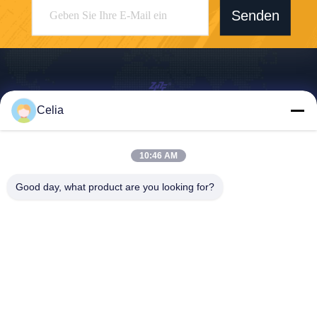
Senden
Celia
Shenzhen Zhong Jian South Environment
Co., Ltd.
10:46 AM
zjnfsale@zjnf.cn
86--13392805835
Good day, what product are you looking for?
9. Stock, Block C, Coolpad-
Gebäude, Kreuzung von Ke
yuan Avenue und Baoshen
Road, Nanshan Gaoxin Nort
h District, Songpingshan Co
mmunity, Xili Street, Stadt S
henzhen, Guangdong, Chin