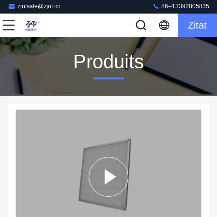
zjnfsale@zjnf.cn
86--13392805835
Zitat
Produits