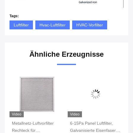
Tags:
Luftfilter
Hvac-Luftfilter
HVAC-Vorfilter
Ähnliche Erzeugnisse
Video
Video
Vi
-
Metallnetz-Luftvorfilter
6-15Pa Panel Luftfilter,
Wa
Rechteck für
Galvanisierte Eisenfaser
Kr