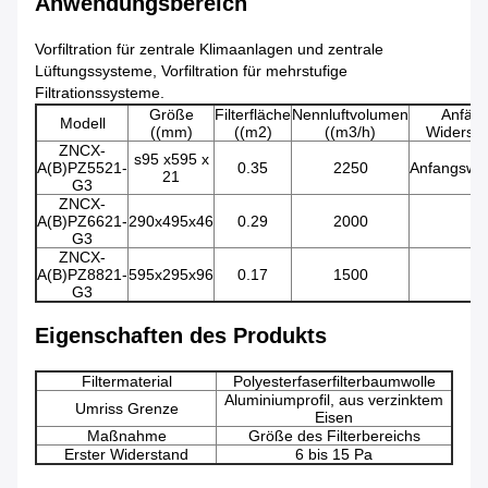
Anwendungsbereich
Vorfiltration für zentrale Klimaanlagen und zentrale
Lüftungssysteme, Vorfiltration für mehrstufige
Filtrationssysteme.
Größe
Filterfläche
Nennluftvolumen
Anfäng
Modell
((mm)
((m2)
((m3/h)
Widersta
ZNCX-
s95 x595 x
A(B)PZ5521-
0.35
2250
Anfangswi
21
G3
ZNCX-
A(B)PZ6621-
290x495x46
0.29
2000
/
G3
ZNCX-
A(B)PZ8821-
595x295x96
0.17
1500
/
G3
Eigenschaften des Produkts
Filtermaterial
Polyesterfaserfilterbaumwolle
Aluminiumprofil, aus verzinktem
Umriss Grenze
Eisen
Maßnahme
Größe des Filterbereichs
Erster Widerstand
6 bis 15 Pa