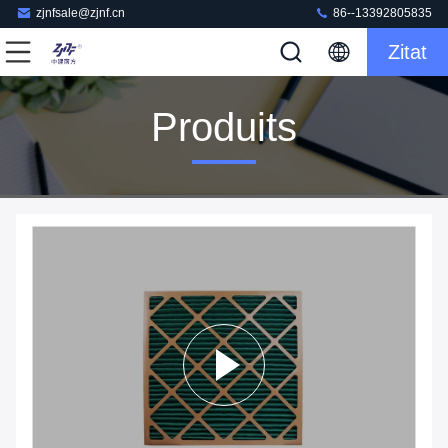
zjnfsale@zjnf.cn
86--13392805835
Zitat
Produits