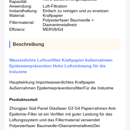
Kapazität:
Anwendung:
Luft-Filtration
Instandhaltung:
Einfach zu reinigen und zu ersetzen
Material:
Kraftpapier
Polyesterfaser Baumwolle +
Filtermaterial:
Diamantmetallnetz
Effizienz:
MERV8/G4
Beschreibung
Wasserdichte Luftvorfilter Kraftpapier Außenrahmen
Epidemienprävention Hohe Luftströmung für die
Industrie
Hauptwirkung Importwasserdichtes Kraftpapier
Außenrahmen Epidemiepräventionsfilter
Für die Industrie
Produktvorteil
Zhongjian Süd-Panel Glasfaser G3 G4 Papierrahmen Anti-
Epidemie-Filter ist ein Vorfilter mit guter Leistung für das
Lüftungssystem.und das Filtermaterial verwendet
Polyesterfaser Baumwolle+DiamantmetallnetzDer