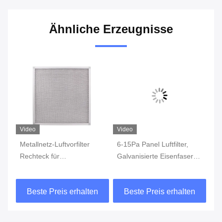
Ähnliche Erzeugnisse
Video
Video
Vi
-
Metallnetz-Luftvorfilter
6-15Pa Panel Luftfilter,
Ei
Rechteck für
Galvanisierte Eisenfaser
Kl
Reinraumfiltration
Baumwolle Polyester
Lü
Luftfilter
Kl
n
Beste Preis erhalten
Beste Preis erhalten