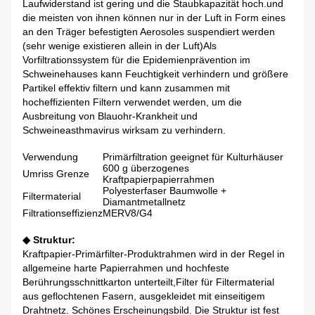
Laufwiderstand ist gering und die Staubkapazität hoch.und
die meisten von ihnen können nur in der Luft in Form eines
an den Träger befestigten Aerosoles suspendiert werden
(sehr wenige existieren allein in der Luft)Als
Vorfiltrationssystem für die Epidemienprävention im
Schweinehauses kann Feuchtigkeit verhindern und größere
Partikel effektiv filtern und kann zusammen mit
hocheffizienten Filtern verwendet werden, um die
Ausbreitung von Blauohr-Krankheit und
Schweineasthmavirus wirksam zu verhindern.
Verwendung
Primärfiltration geeignet für Kulturhäuser
600 g überzogenes
Umriss Grenze
Kraftpapierpapierrahmen
Polyesterfaser Baumwolle +
Filtermaterial
Diamantmetallnetz
Filtrationseffizienz
MERV8/G4
◆ Struktur:
Kraftpapier-Primärfilter-Produktrahmen wird in der Regel in
allgemeine harte Papierrahmen und hochfeste
Berührungsschnittkarton unterteilt,Filter für Filtermaterial
aus geflochtenen Fasern, ausgekleidet mit einseitigem
Drahtnetz. Schönes Erscheinungsbild. Die Struktur ist fest