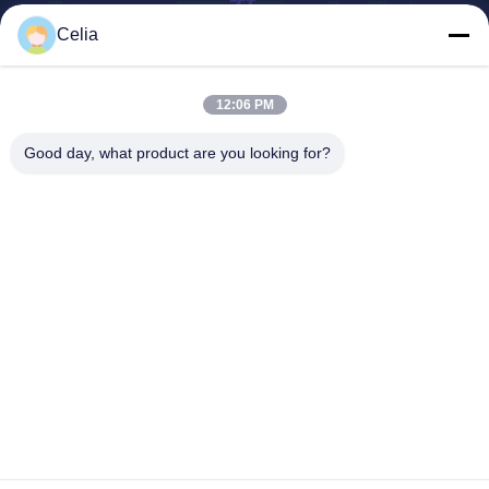
Celia
Shenzhen Zhong Jian South Environment
Co., Ltd.
12:06 PM
zjnfsale@zjnf.cn
Good day, what product are you looking for?
86--13392805835
9. Stock, Block C, Coolpad-
Gebäude, Kreuzung von Ke
yuan Avenue und Baoshen
Road, Nanshan Gaoxin Nort
h District, Songpingshan Co
mmunity, Xili Street, Stadt S
henzhen, Guangdong, Chin
a
China Gute Qualität FFU-Fan-Filtrationseinheit Lieferant. Urheberrecht ©
2026 Shenzhen Zhong Jian South Environment Co., Ltd. . Alle Rechte