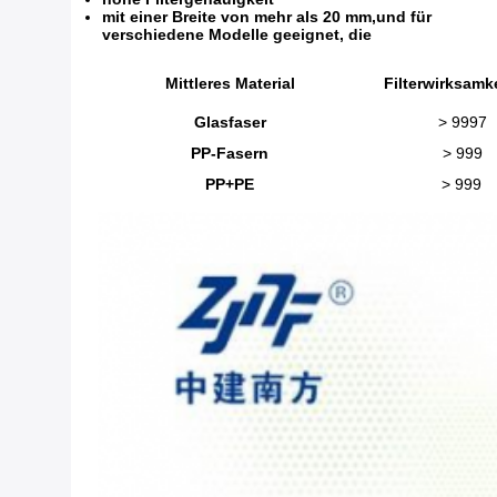
mit einer Breite von mehr als 20 mm,
und für
verschiedene Modelle geeignet, die
Mittleres Material
Filterwirksamke
Glasfaser
> 9997
PP-Fasern
> 999
PP+PE
> 999