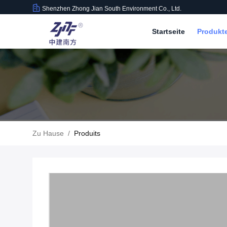
Shenzhen Zhong Jian South Environment Co., Ltd.
Startseite
Produkt
Zu Hause
/
Produits