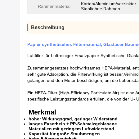
Karton/Aluminium/verzinkter
Rahmenmaterial:
Stahl/ohne Rahmen
Beschreibung
Papier synthetisches Filtermaterial, Glasfaser Baumwo
Luftfilter für Luftreiniger Ersatzpapier Synthetische Glas
Zusammengesetztes hochwirksames HEPA-Material, ent
sehr gute Adsorption, die Filterwirkung ist besser.Verhi
gelangen und den Motor beschädigen, um die Lebensdaue
Ein HEPA-Filter (High-Efficiency Particulate Air) ist eine Ar
spezifische Leistungsstandards erfüllen, die von der U- 
Merkmal
hoher Wirkungsgrad, geringer Widerstand
langes Faserbein + PP-Schmelzgeblasene
Materialien mit geringem Luftwiderstand
Kapazität für große Staubmengen
hohe Filtergenauigkeit