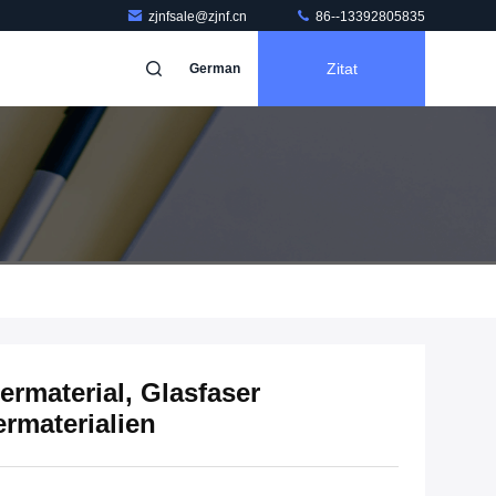
zjnfsale@zjnf.cn
86--13392805835
Zitat
German
ermaterial, Glasfaser
ermaterialien