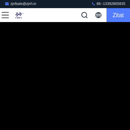
zjnfsale@zjnf.cn
86--13392805835
Zitat