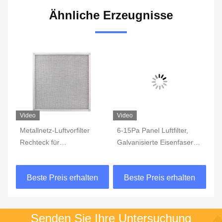
Ähnliche Erzeugnisse
Video
Video
Vi
-
Metallnetz-Luftvorfilter
6-15Pa Panel Luftfilter,
Wa
Rechteck für
Galvanisierte Eisenfaser
Kr
Reinraumfiltration
Baumwolle Polyester
Ep
Luftfilter
Lu
n
Beste Preis erhalten
Beste Preis erhalten
In
Senden Sie Ihre Untersuchung