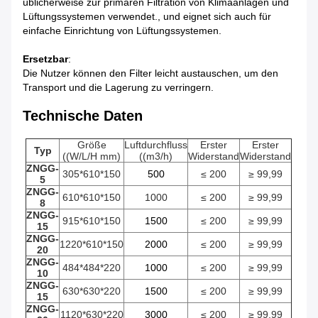
üblicherweise zur primären Filtration von Klimaanlagen und
Lüftungssystemen verwendet., und eignet sich auch für
einfache Einrichtung von Lüftungssystemen.
Ersetzbar
:
Die Nutzer können den Filter leicht austauschen, um den
Transport und die Lagerung zu verringern.
Technische Daten
Größe
Luftdurchfluss
Erster
Erster
Typ
((W/L/H mm)
((m3/h)
Widerstand
Widerstand
ZNGG-
305*610*150
500
≤ 200
≥ 99,99
5
ZNGG-
610*610*150
1000
≤ 200
≥ 99,99
8
ZNGG-
915*610*150
1500
≤ 200
≥ 99,99
15
ZNGG-
1220*610*150
2000
≤ 200
≥ 99,99
20
ZNGG-
484*484*220
1000
≤ 200
≥ 99,99
10
ZNGG-
630*630*220
1500
≤ 200
≥ 99,99
15
ZNGG-
1120*630*220
3000
≤ 200
≥ 99,99