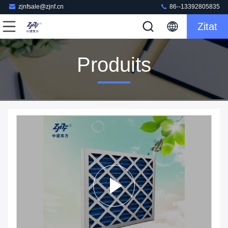
zjnfsale@zjnf.cn
86--13392805835
Zitat
Produits