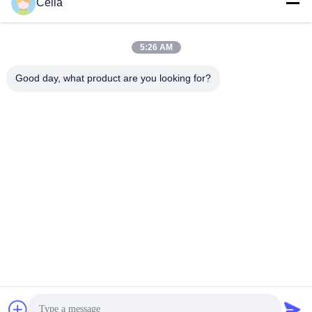
Celia
Shenzhen Zhong Jian South Environment
Co., Ltd.
5:26 AM
zjnfsale@zjnf.cn
Good day, what product are you looking for?
86--13392805835
9. Stock, Block C, Coolpad-
Gebäude, Kreuzung von Ke
yuan Avenue und Baoshen
Road, Nanshan Gaoxin Nort
h District, Songpingshan Co
mmunity, Xili Street, Stadt S
henzhen, Guangdong, Chin
a
China Gute Qualität FFU-Fan-Filtrationseinheit Lieferant. Urheberrecht ©
2026 Shenzhen Zhong Jian South Environment Co., Ltd. . Alle Rechte
vorbehalten.