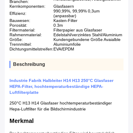
Branchen:
Kernkomponenten:
Glasfasern
990,99%, 99,99% 0,3um
Effizienz:
(anpassbar)
Bauwesen:
Kasten-Filter
Porosität:
0.3m
Filtermaterial:
Filterpapier aus Glasfaser
Rahmenmaterial:
Edelstahl/verzinktes Stahl/Aluminium
Größe:
Kundengebundene Größe Avaialble
Trennmittel:
Aluminiumfolie
Dichtungsmittelstreifen:
EVA/EPDM
Beschreibung
Industrie Fabrik Halbleiter H14 H13 250°C Glasfaser
HEPA-Filter, hochtemperaturbeständige HEPA-
Luftfilterplatte
250°C H13 H14 Glasfaser hochtemperaturbeständiger
Hepa-Luftfilter für die Bildschirmindustrie
Merkmal