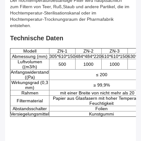
Der hochtemperaturbeständige Filter wird hauptsächlich
zum Filtern von Teer, Ruß,Staub und andere Partikel, die im
Hochtemperatur-Sterilisationskanal oder im
Hochtemperatur-Trocknungsraum der Pharmafabrik
entstehen.
Technische Daten
Modell
ZN-1
ZN-2
ZN-3
ZN
Abmessung (mm)
305*610*150
484*484*220
610*610*150
630*6
Luftvolumen
500
1000
1000
15
((m3/h)
Anfangswiderstand
≤ 200
((Pa)
Wirkungsgrad (0,3
≥ 99,9%
mm)
Rahmen
mit einer Breite von nicht mehr als 20 
Papier aus Glasfasern mit hoher Temperatu
Filtermaterial
Feuchtigkeit
Abstandsschalter
Folien
Versiegelungsmittel
Kunstgummi