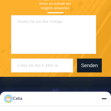
Ihnen so schnell wie 
möglich antworten.
Senden
Celia
Shenzhen Zhong Jian South Environment
Co., Ltd.