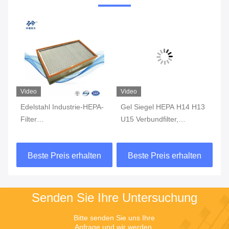
Video
Video
Vi
r-
Edelstahl Industrie-HEPA-
Gel Siegel HEPA H14 H13
25
Filter
U15 Verbundfilter,
Fi
hochtemperaturbeständig
Flüssiges Geflechtes
ho
für HVAC
Drahtnetz Ölnebel HEPA
H1
n
Beste Preis erhalten
Beste Preis erhalten
Panel Filter
Senden Sie Ihre Untersuchung
Bitte senden Sie uns Ihre 
Anfrage und wir werden 