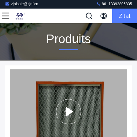
zjnfsale@zjnf.cn
86--13392805835
Zitat
Produits