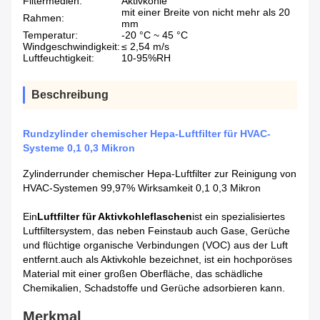
Filtermedien:
Aktivkohle
mit einer Breite von nicht mehr als 20
Rahmen:
mm
Temperatur:
-20 °C ~ 45 °C
Windgeschwindigkeit:
≤ 2,54 m/s
Luftfeuchtigkeit:
10-95%RH
Beschreibung
Rundzylinder chemischer Hepa-Luftfilter für HVAC-
Systeme 0,1 0,3 Mikron
Zylinderrunder chemischer Hepa-Luftfilter zur Reinigung von
HVAC-Systemen 99,97% Wirksamkeit 0,1 0,3 Mikron
Ein
Luftfilter für Aktivkohleflaschen
ist ein spezialisiertes
Luftfiltersystem, das neben Feinstaub auch Gase, Gerüche
und flüchtige organische Verbindungen (VOC) aus der Luft
entfernt.auch als Aktivkohle bezeichnet, ist ein hochporöses
Material mit einer großen Oberfläche, das schädliche
Chemikalien, Schadstoffe und Gerüche adsorbieren kann.
Merkmal