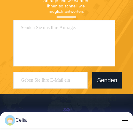
Anfrage und wir werden 
Ihnen so schnell wie 
möglich antworten.
Senden
Celia
Shenzhen Zhong Jian South Environment
Co., Ltd.