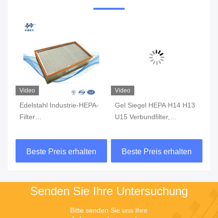
Video
Video
Vi
r-
Edelstahl Industrie-HEPA-
Gel Siegel HEPA H14 H13
25
Filter
U15 Verbundfilter,
Fi
hochtemperaturbeständig
Flüssiges Geflechtes
ho
für HVAC
Drahtnetz Ölnebel HEPA
H1
n
Beste Preis erhalten
Beste Preis erhalten
Panel Filter
Senden Sie Ihre Untersuchung
Bitte senden Sie uns Ihre 