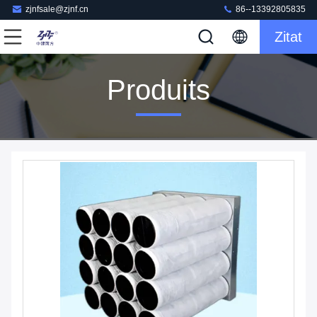
zjnfsale@zjnf.cn
86--13392805835
Zitat
Produits