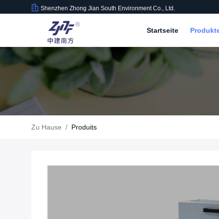
Shenzhen Zhong Jian South Environment Co., Ltd.
Startseite
Produkt
Zu Hause
/
Produits