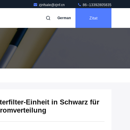
zjnfsale@zjnf.cn
86--13392805835
Zitat
German
erfilter-Einheit in Schwarz für
tromverteilung