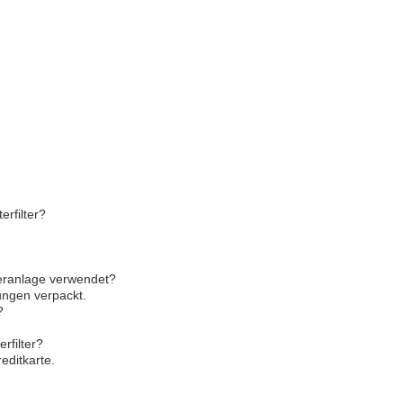
erfilter?
lteranlage verwendet?
kungen verpackt.
?
rfilter?
editkarte.