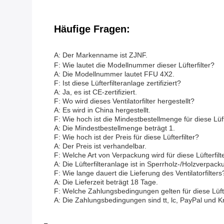
Häufige Fragen:
A: Der Markenname ist ZJNF.
F: Wie lautet die Modellnummer dieser Lüfterfilter?
A: Die Modellnummer lautet FFU 4X2.
F: Ist diese Lüfterfilteranlage zertifiziert?
A: Ja, es ist CE-zertifiziert.
F: Wo wird dieses Ventilatorfilter hergestellt?
A: Es wird in China hergestellt.
F: Wie hoch ist die Mindestbestellmenge für diese Lüft
A: Die Mindestbestellmenge beträgt 1.
F: Wie hoch ist der Preis für diese Lüfterfilter?
A: Der Preis ist verhandelbar.
F: Welche Art von Verpackung wird für diese Lüfterfi
A: Die Lüfterfilteranlage ist in Sperrholz-/Holzverpac
F: Wie lange dauert die Lieferung des Ventilatorfilters
A: Die Lieferzeit beträgt 18 Tage.
F: Welche Zahlungsbedingungen gelten für diese Lüfte
A: Die Zahlungsbedingungen sind tt, lc, PayPal und Kr