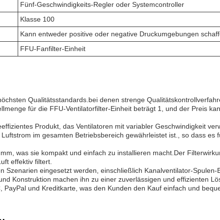
Fünf-Geschwindigkeits-Regler oder Systemcontroller
Klasse 100
Kann entweder positive oder negative Druckumgebungen schaf
FFU-Fanfilter-Einheit
ie höchsten Qualitätsstandards.bei denen strenge Qualitätskontrollverfa
ellmenge für die FFU-Ventilatorfilter-Einheit beträgt 1, und der Preis
ieeffizientes Produkt, das Ventilatoren mit variabler Geschwindigkeit ve
uftstrom im gesamten Betriebsbereich gewährleistet ist., so dass es fü
80 mm, was sie kompakt und einfach zu installieren macht.Der Filterwi
 effektiv filtert.
en Szenarien eingesetzt werden, einschließlich Kanalventilator-Spulen-
 und Konstruktion machen ihn zu einer zuverlässigen und effizienten L
 PayPal und Kreditkarte, was den Kunden den Kauf einfach und bequ