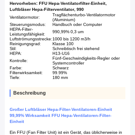
Hervorheben:
FFU Hepa-Ventilatorfilter-Einheit
,
Luftbläser Hepa-Filterventilator
,
990
Tragflächenturbo-Ventilatormotor
Ventilatormotor:
(Aluminium)
Steuerungsmodus:
Handbuch oder Computer
HEPA-Filter-
990,99% 0,3 um
Leistungsfähigkeit:
Luftströmungsstrecke:
1000 bis 1200 m3/h
Reinigungsgrad:
Klasse 100
Stil:
Schreibtisch frei stehend
HEPA:
H13-U16
Fünf-Geschwindigkeits-Regler oder
Kontrolle:
Systemcontroller
Farbe:
Schwarz
Filterwirksamkeit:
99.99%
Tiefe:
180 mm
Beschreibung
Großer Luftbläser Hepa-Filter-Ventilatoren-Einheit
99,99% Wirksamkeit FFU Hepa-Ventilatoren-Filter-
Einheit
Ein FFU (Fan Filter Unit) ist ein Gerät, das üblicherweise in