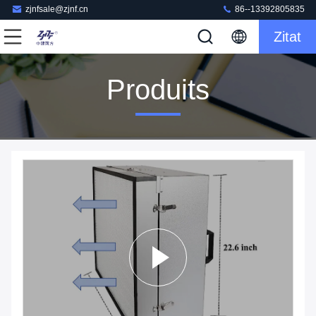
zjnfsale@zjnf.cn
86--13392805835
Zitat
Produits