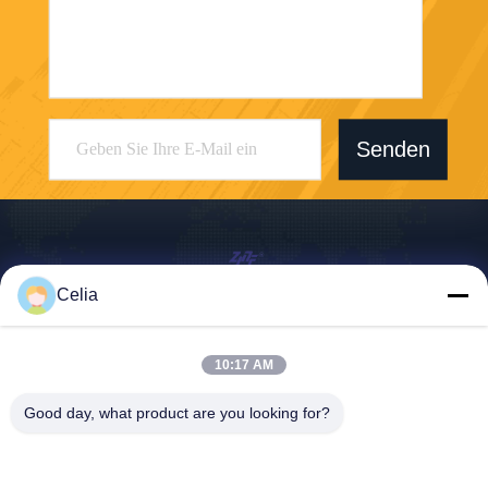
Senden
Celia
Shenzhen Zhong Jian South Environment
Co., Ltd.
10:17 AM
zjnfsale@zjnf.cn
Good day, what product are you looking for?
86--13392805835
9. Stock, Block C, Coolpad-
Gebäude, Kreuzung von Ke