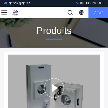
zjnfsale@zjnf.cn
86--13392805835
Zitat
Produits