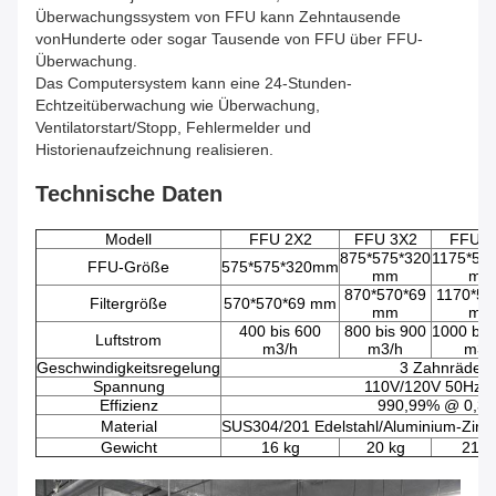
Überwachungssystem von FFU kann Zehntausende
vonHunderte oder sogar Tausende von FFU über FFU-
Überwachung.
Das Computersystem kann eine 24-Stunden-
Echtzeitüberwachung wie Überwachung,
Ventilatorstart/Stopp, Fehlermelder und
Historienaufzeichnung realisieren.
Technische Daten
Modell
FFU 2X2
FFU 3X2
FFU 4
875*575*320
1175*57
FFU-Größe
575*575*320mm
mm
mm
870*570*69
1170*57
Filtergröße
570*570*69 mm
mm
mm
400 bis 600
800 bis 900
1000 bis
Luftstrom
m3/h
m3/h
m3/
Geschwindigkeitsregelung
3 Zahnräder
Spannung
110V/120V 50Hz/
Effizienz
990,99% @ 0,3
Material
SUS304/201 Edelstahl/Aluminium-Zinkb
Gewicht
16 kg
20 kg
21 k