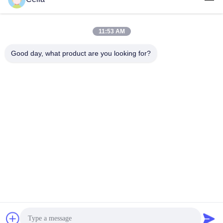
Shenzhen Zhong Jian South Environment
Co., Ltd.
11:53 AM
zjnfsale@zjnf.cn
Good day, what product are you looking for?
86--13392805835
9. Stock, Block C, Coolpad-
Gebäude, Kreuzung von Ke
yuan Avenue und Baoshen
Road, Nanshan Gaoxin Nort
h District, Songpingshan Co
mmunity, Xili Street, Stadt S
henzhen, Guangdong, Chin
a
China Gute Qualität FFU-Fan-Filtrationseinheit Lieferant. Urheberrecht ©
2026 Shenzhen Zhong Jian South Environment Co., Ltd. . Alle Rechte
vorbehalten.