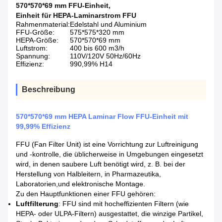
570*570*69 mm FFU-Einheit
,
Einheit für HEPA-Laminarstrom FFU
Rahmenmaterial:
Edelstahl und Aluminium
FFU-Größe:
575*575*320 mm
HEPA-Größe:
570*570*69 mm
Luftstrom:
400 bis 600 m3/h
Spannung:
110V/120V 50Hz/60Hz
Effizienz:
990,99% H14
Beschreibung
570*570*69 mm HEPA Laminar Flow FFU-Einheit mit
99,99% Effizienz
FFU (Fan Filter Unit) ist eine Vorrichtung zur Luftreinigung
und -kontrolle, die üblicherweise in Umgebungen eingesetzt
wird, in denen saubere Luft benötigt wird, z. B. bei der
Herstellung von Halbleitern, in Pharmazeutika,
Laboratorien,und elektronische Montage.
Zu den Hauptfunktionen einer FFU gehören:
Luftfilterung
: FFU sind mit hocheffizienten Filtern (wie
HEPA- oder ULPA-Filtern) ausgestattet, die winzige Partikel,