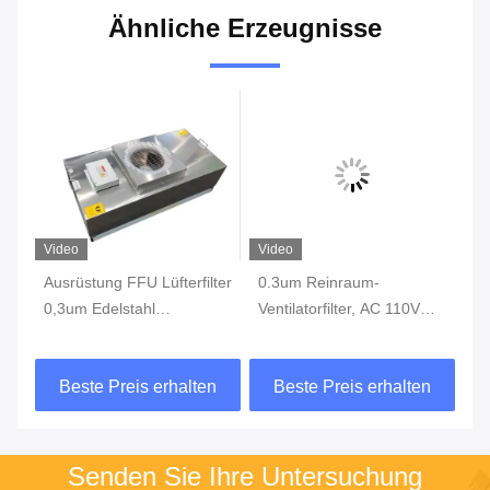
Ähnliche Erzeugnisse
Video
Video
Vi
t
Ausrüstung FFU Lüfterfilter
0.3um Reinraum-
H1
er
0,3um Edelstahl
Ventilatorfilter, AC 110V
Lü
m
1175*575*320mm
220V 200W FFU-
22
Ventilatorfilter
Al
n
Beste Preis erhalten
Beste Preis erhalten
Senden Sie Ihre Untersuchung