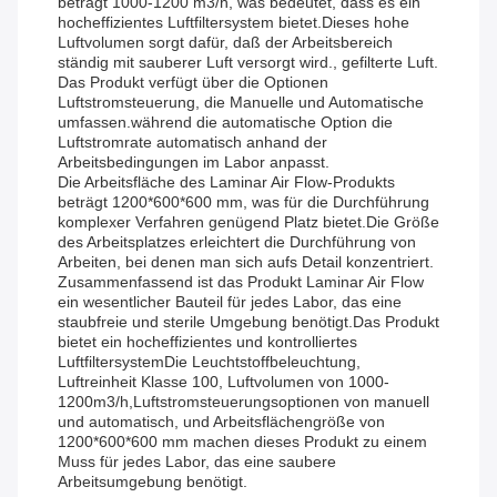
beträgt 1000-1200 m3/h, was bedeutet, dass es ein
hocheffizientes Luftfiltersystem bietet.Dieses hohe
Luftvolumen sorgt dafür, daß der Arbeitsbereich
ständig mit sauberer Luft versorgt wird., gefilterte Luft.
Das Produkt verfügt über die Optionen
Luftstromsteuerung, die Manuelle und Automatische
umfassen.während die automatische Option die
Luftstromrate automatisch anhand der
Arbeitsbedingungen im Labor anpasst.
Die Arbeitsfläche des Laminar Air Flow-Produkts
beträgt 1200*600*600 mm, was für die Durchführung
komplexer Verfahren genügend Platz bietet.Die Größe
des Arbeitsplatzes erleichtert die Durchführung von
Arbeiten, bei denen man sich aufs Detail konzentriert.
Zusammenfassend ist das Produkt Laminar Air Flow
ein wesentlicher Bauteil für jedes Labor, das eine
staubfreie und sterile Umgebung benötigt.Das Produkt
bietet ein hocheffizientes und kontrolliertes
LuftfiltersystemDie Leuchtstoffbeleuchtung,
Luftreinheit Klasse 100, Luftvolumen von 1000-
1200m3/h,Luftstromsteuerungsoptionen von manuell
und automatisch, und Arbeitsflächengröße von
1200*600*600 mm machen dieses Produkt zu einem
Muss für jedes Labor, das eine saubere
Arbeitsumgebung benötigt.