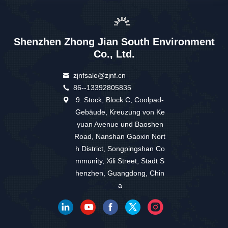
Shenzhen Zhong Jian South Environment
Co., Ltd.
zjnfsale@zjnf.cn
86--13392805835
9. Stock, Block C, Coolpad-
Gebäude, Kreuzung von Ke
yuan Avenue und Baoshen
Road, Nanshan Gaoxin Nort
h District, Songpingshan Co
mmunity, Xili Street, Stadt S
henzhen, Guangdong, Chin
a