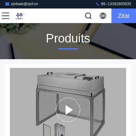
zjnfsale@zjnf.cn
86--13392805835
Zitat
Produits