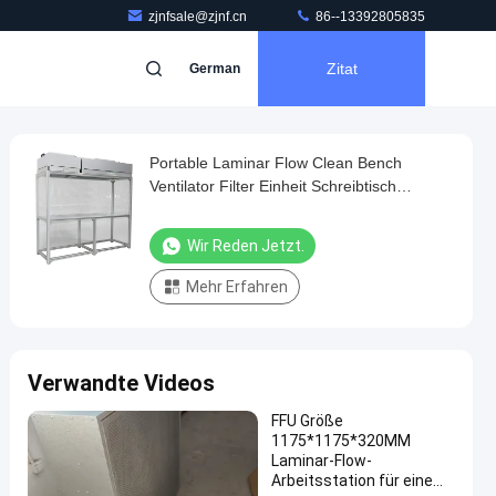
zjnfsale@zjnf.cn
86--13392805835
Zitat
German
Portable Laminar Flow Clean Bench
Ventilator Filter Einheit Schreibtisch
Werkstatt Ausrüstung
Wir Reden Jetzt.
Mehr Erfahren
Verwandte Videos
FFU Größe
1175*1175*320MM
Laminar-Flow-
Arbeitsstation für eine