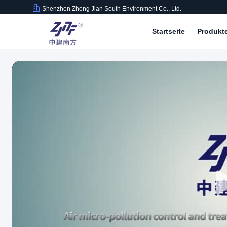
Shenzhen Zhong Jian South Environment Co., Ltd.
Startseite
Produkt