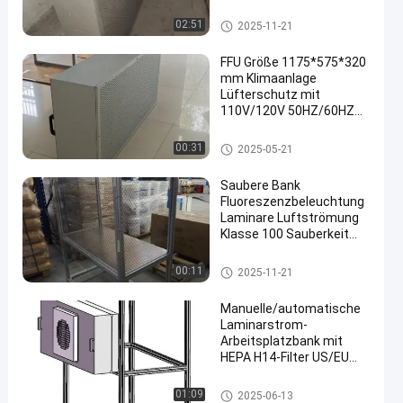
saubere und sterile
Umgebung
Laminarflusskappe
02:51
2025-11-21
FFU Größe 1175*575*320
mm Klimaanlage
Lüfterschutz mit
110V/120V 50HZ/60HZ
Spannung
FFU-Fan-Filtrationseinheit
00:31
2025-05-21
Saubere Bank
Fluoreszenzbeleuchtung
Laminare Luftströmung
Klasse 100 Sauberkeit
1000-1200m3/h
Luftvolumen
Laminarflusskappe
00:11
2025-11-21
Manuelle/automatische
Laminarstrom-
Arbeitsplatzbank mit
HEPA H14-Filter US/EU
Stecker 1000-1200m3/h
Luftvolumen
Laminarflusskappe
01:09
2025-06-13