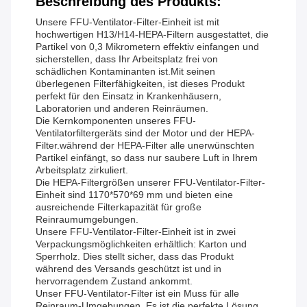
Beschreibung des Produkts:
Unsere FFU-Ventilator-Filter-Einheit ist mit
hochwertigen H13/H14-HEPA-Filtern ausgestattet, die
Partikel von 0,3 Mikrometern effektiv einfangen und
sicherstellen, dass Ihr Arbeitsplatz frei von
schädlichen Kontaminanten ist.Mit seinen
überlegenen Filterfähigkeiten, ist dieses Produkt
perfekt für den Einsatz in Krankenhäusern,
Laboratorien und anderen Reinräumen.
Die Kernkomponenten unseres FFU-
Ventilatorfiltergeräts sind der Motor und der HEPA-
Filter.während der HEPA-Filter alle unerwünschten
Partikel einfängt, so dass nur saubere Luft in Ihrem
Arbeitsplatz zirkuliert.
Die HEPA-Filtergrößen unserer FFU-Ventilator-Filter-
Einheit sind 1170*570*69 mm und bieten eine
ausreichende Filterkapazität für große
Reinraumumgebungen.
Unsere FFU-Ventilator-Filter-Einheit ist in zwei
Verpackungsmöglichkeiten erhältlich: Karton und
Sperrholz. Dies stellt sicher, dass das Produkt
während des Versands geschützt ist und in
hervorragendem Zustand ankommt.
Unser FFU-Ventilator-Filter ist ein Muss für alle
Reinraum-Umgebungen. Es ist die perfekte Lösung