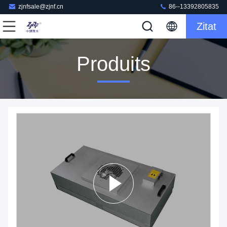
zjnfsale@zjnf.cn
86--13392805835
Zitat
Produits