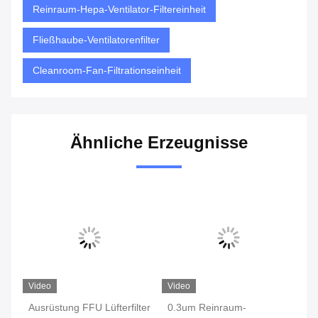
Reinraum-Hepa-Ventilator-Filtereinheit
Fließhaube-Ventilatorenfilter
Cleanroom-Fan-Filtrationseinheit
Ähnliche Erzeugnisse
Video
Video
Vi
t
Ausrüstung FFU Lüfterfilter
0.3um Reinraum-
H1