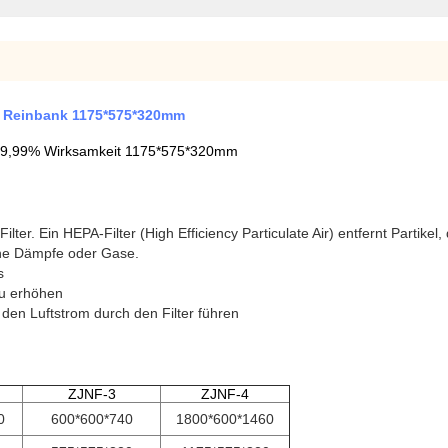
r Reinbank 1175*575*320mm
 99,99% Wirksamkeit 1175*575*320mm
lter. Ein HEPA-Filter (High Efficiency Particulate Air) entfernt Partikel
ine Dämpfe oder Gase.
s
zu erhöhen
 den Luftstrom durch den Filter führen
ZJNF-3
ZJNF-4
0
600*600*740
1800*600*1460