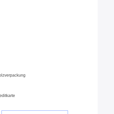
olzverpackung
editkarte