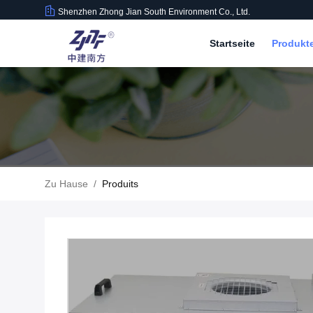
Shenzhen Zhong Jian South Environment Co., Ltd.
Startseite
Produkt
Zu Hause
/
Produits