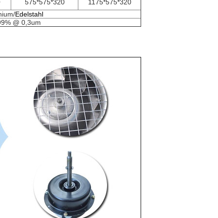
0
575*575*320
1175*575*320
nium/
Edelstahl
99% @ 0,3um