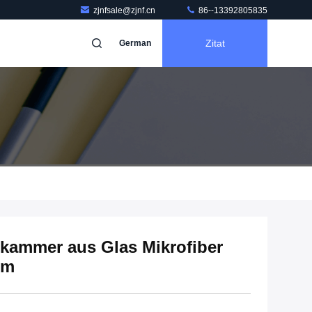
zjnfsale@zjnf.cn
86--13392805835
Zitat
German
kammer aus Glas Mikrofiber
mm