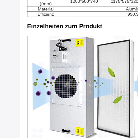
1200*600*740
1175*575*32
((mm)
Material
Alumi
Effizienz
990,
Einzelheiten zum Produkt