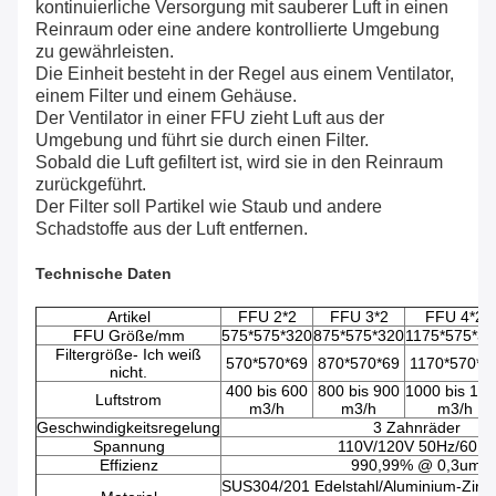
kontinuierliche Versorgung mit sauberer Luft in einen
Reinraum oder eine andere kontrollierte Umgebung
zu gewährleisten.
Die Einheit besteht in der Regel aus einem Ventilator,
einem Filter und einem Gehäuse.
Der Ventilator in einer FFU zieht Luft aus der
Umgebung und führt sie durch einen Filter.
Sobald die Luft gefiltert ist, wird sie in den Reinraum
zurückgeführt.
Der Filter soll Partikel wie Staub und andere
Schadstoffe aus der Luft entfernen.
Technische Daten
Artikel
FFU 2*2
FFU 3*2
FFU 4*2
FFU Größe/mm
575*575*320
875*575*320
1175*575*32
Filtergröße
- Ich weiß
570*570*69
870*570*69
1170*570*6
nicht.
400 bis 600
800 bis 900
1000 bis 11
Luftstrom
m3/h
m3/h
m3/h
Geschwindigkeitsregelung
3 Zahnräder
Spannung
110V/120V 50Hz/60Hz
Effizienz
990,99% @ 0,3um
SUS304/201 Edelstahl/Aluminium-Zink