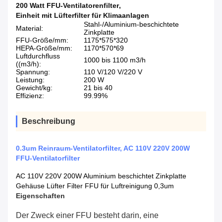
200 Watt FFU-Ventilatorenfilter
,
Einheit mit Lüfterfilter für Klimaanlagen
Stahl-/Aluminium-beschichtete
Material:
Zinkplatte
FFU-Größe/mm:
1175*575*320
HEPA-Größe/mm:
1170*570*69
Luftdurchfluss
1000 bis 1100 m3/h
((m3/h):
Spannung:
110 V/120 V/220 V
Leistung:
200 W
Gewicht/kg:
21 bis 40
Effizienz:
99.99%
Beschreibung
0.3um Reinraum-Ventilatorfilter, AC 110V 220V 200W
FFU-Ventilatorfilter
AC 110V 220V 200W Aluminium beschichtet Zinkplatte
Gehäuse Lüfter Filter FFU für Luftreinigung 0,3um
Eigenschaften
Der Zweck einer FFU besteht darin, eine