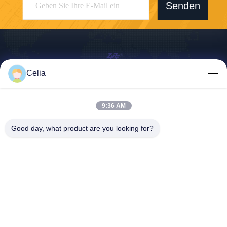
Senden
Celia
Shenzhen Zhong Jian South Environment
Co., Ltd.
9:36 AM
zjnfsale@zjnf.cn
Good day, what product are you looking for?
86--13392805835
9. Stock, Block C, Coolpad-
Gebäude, Kreuzung von Ke
yuan Avenue und Baoshen
Road, Nanshan Gaoxin Nort
h District, Songpingshan Co
mmunity, Xili Street, Stadt S
henzhen, Guangdong, Chin
a