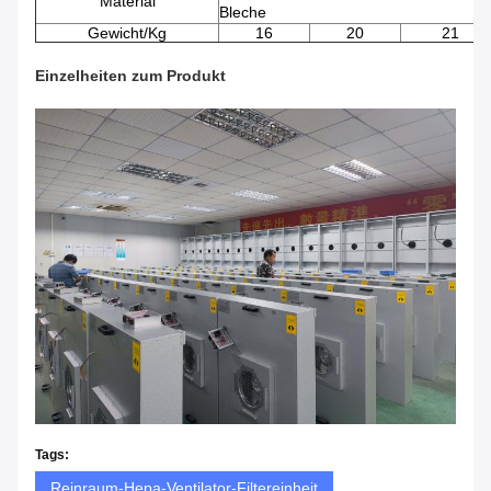
Material
Bleche
Gewicht/Kg
16
20
21
Einzelheiten zum Produkt
Tags:
Reinraum-Hepa-Ventilator-Filtereinheit