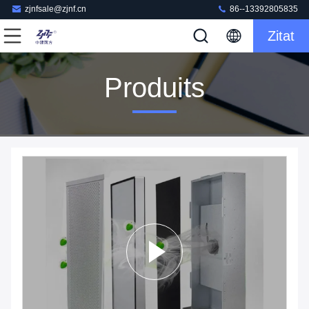
zjnfsale@zjnf.cn
86--13392805835
Zitat
Produits