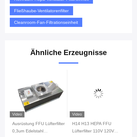
Fließhaube-Ventilatorenfilter
Cleanroom-Fan-Filtrationseinheit
Ähnliche Erzeugnisse
Video
Video
Vi
t
Ausrüstung FFU Lüfterfilter
H14 H13 HEPA FFU
IS
er
0,3um Edelstahl
Lüfterfilter 110V 120V
Fi