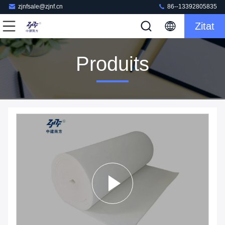
zjnfsale@zjnf.cn
86--13392805835
Zitat
Produits