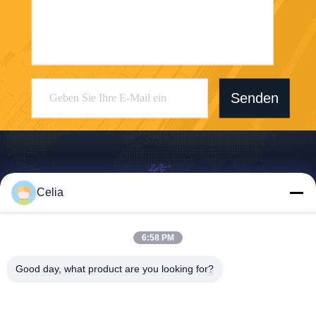
Senden
Celia
Shenzhen Zhong Jian South Environment
Co., Ltd.
6:58 PM
zjnfsale@zjnf.cn
86--13392805835
Good day, what product are you looking for?
9. Stock, Block C, Coolpad-
Gebäude, Kreuzung von Ke