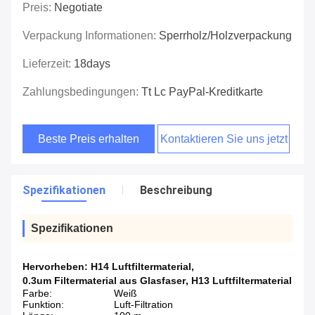
Preis:
Negotiate
Verpackung Informationen:
Sperrholz/Holzverpackung
Lieferzeit:
18days
Zahlungsbedingungen:
Tt Lc PayPal-Kreditkarte
Beste Preis erhalten
Kontaktieren Sie uns jetzt
Spezifikationen
Beschreibung
Spezifikationen
Hervorheben:
H14 Luftfiltermaterial
,
0.3um Filtermaterial aus Glasfaser
,
H13 Luftfiltermaterial
Farbe:
Weiß
Funktion:
Luft-Filtration