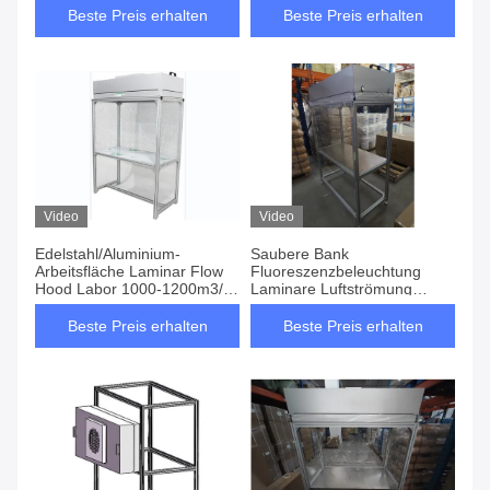
Beste Preis erhalten
Beste Preis erhalten
Video
Video
Edelstahl/Aluminium-
Saubere Bank
Arbeitsfläche Laminar Flow
Fluoreszenzbeleuchtung
Hood Labor 1000-1200m3/h
Laminare Luftströmung
Leuchtstoffbeleuchtung
Klasse 100 Sauberkeit 1000-
1200m3/h Luftvolumen
Beste Preis erhalten
Beste Preis erhalten