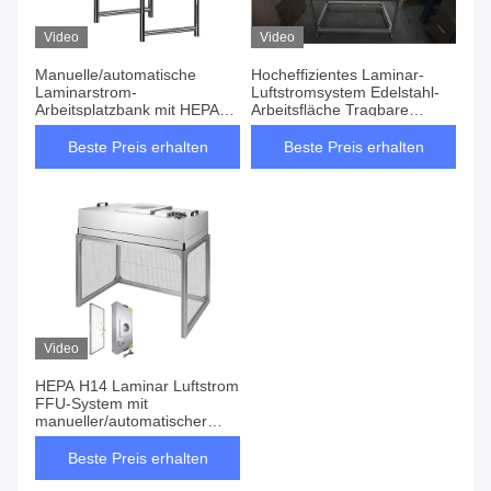
Video
Video
Manuelle/automatische
Hocheffizientes Laminar-
Laminarstrom-
Luftstromsystem Edelstahl-
Arbeitsplatzbank mit HEPA
Arbeitsfläche Tragbare
H14-Filter US/EU Stecker
automatische
1000-1200m3/h Luftvolumen
Luftstromsteuerung
Beste Preis erhalten
Beste Preis erhalten
Video
HEPA H14 Laminar Luftstrom
FFU-System mit
manueller/automatischer
Luftstromsteuerung
Beste Preis erhalten