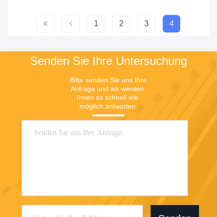
1
2
3
4
Senden Sie Ihre Untersuchung
Bitte senden Sie uns Ihre 
Anfrage und wir werden 
Ihnen so schnell wie 
möglich antworten.