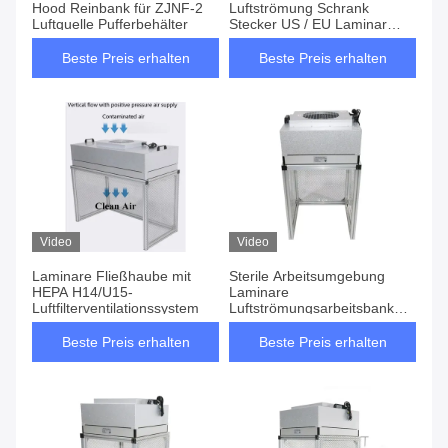
Hood Reinbank für ZJNF-2
Luftströmung Schrank
Luftquelle Pufferbehälter
Stecker US / EU Laminar
Flusskappe zum Verkauf
Beste Preis erhalten
Beste Preis erhalten
Video
Video
Laminare Fließhaube mit
Sterile Arbeitsumgebung
HEPA H14/U15-
Laminare
Luftfilterventilationssystem
Luftströmungsarbeitsbank
mit HEPA H14/U15 Filterart
und 600*600*740 Tischgröße
Beste Preis erhalten
Beste Preis erhalten