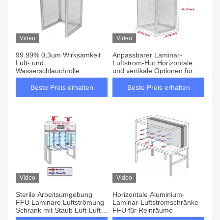
Video
Video
99.99% 0,3um Wirksamkeit
Anpassbarer Laminar-
Luft- und
Luftstrom-Hut Horizontale
Wasserschlauchrolle
und vertikale Optionen für die
Horizontales Laminar-
Luftfiltration in Reinräumen
Flussschrank HEPA H14/U15
Beste Preis erhalten
Beste Preis erhalten
Filtertyp Aluminium/Edelstahl
Video
Video
Sterile Arbeitsumgebung
Horizontale Aluminium-
FFU Laminare Luftströmung
Laminar-Luftstromschränke
Schrank mit Staub Luft-Luft-
FFU für Reinräume
Wärmetauscher