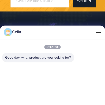
Senden
Celia
Shenzhen Zhong Jian South Environment
Co., Ltd.
7:12 PM
zjnfsale@zjnf.cn
Good day, what product are you looking for?
86--13392805835
9. Stock, Block C, Coolpad-
Gebäude, Kreuzung von Ke
yuan Avenue und Baoshen
Road, Nanshan Gaoxin Nort
h District, Songpingshan Co
mmunity, Xili Street, Stadt S
henzhen, Guangdong, Chin
a