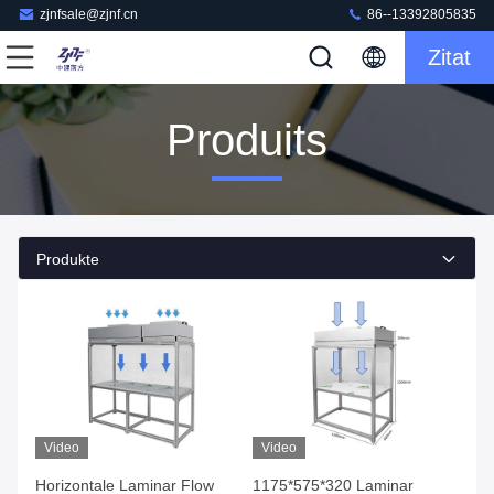
zjnfsale@zjnf.cn
86--13392805835
Zitat
Produits
Produkte
Video
Video
Horizontale Laminar Flow
1175*575*320 Laminar