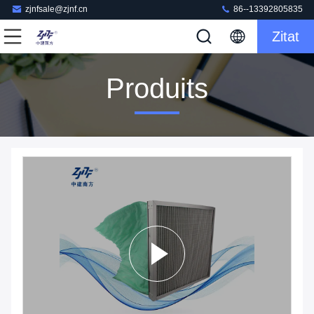
zjnfsale@zjnf.cn
86--13392805835
Zitat
Produits