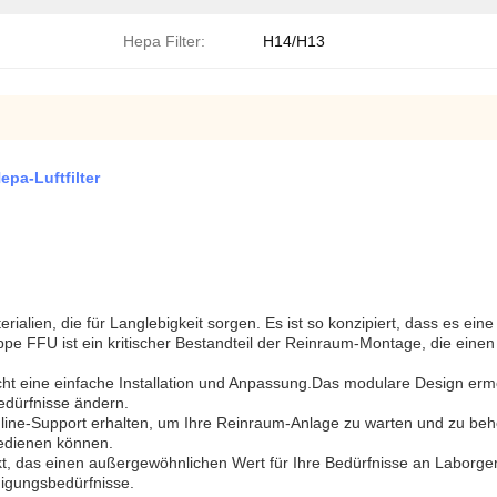
Hepa Filter:
H14/H13
pa-Luftfilter
lien, die für Langlebigkeit sorgen. Es ist so konzipiert, dass es eine 
e FFU ist ein kritischer Bestandteil der Reinraum-Montage, die einen k
 eine einfache Installation und Anpassung.Das modulare Design ermö
edürfnisse ändern.
line-Support erhalten, um Ihre Reinraum-Anlage zu warten und zu behe
bedienen können.
, das einen außergewöhnlichen Wert für Ihre Bedürfnisse an Laborger
nigungsbedürfnisse.