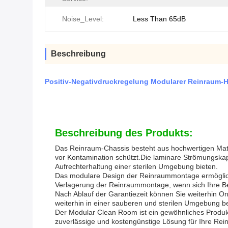
Noise_Level:
Less Than 65dB
Beschreibung
Positiv-Negativdruckregelung Modularer Reinraum-He
Beschreibung des Produkts:
Das Reinraum-Chassis besteht aus hochwertigen Materia
vor Kontamination schützt.Die laminare Strömungskapp
Aufrechterhaltung einer sterilen Umgebung bieten.
Das modulare Design der Reinraummontage ermöglicht
Verlagerung der Reinraummontage, wenn sich Ihre B
Nach Ablauf der Garantiezeit können Sie weiterhin On
weiterhin in einer sauberen und sterilen Umgebung 
Der Modular Clean Room ist ein gewöhnliches Produkt
zuverlässige und kostengünstige Lösung für Ihre Rei