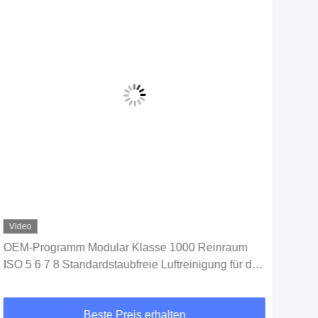
Video
Vid
OEM-Programm Modular Klasse 1000 Reinraum
PVC
ISO 5 6 7 8 Standardstaubfreie Luftreinigung für die
Mod
Kosmetikindustrie
Beste Preis erhalten