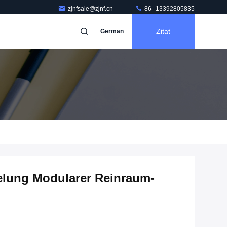
zjnfsale@zjnf.cn
86--13392805835
Zitat
German
elung Modularer Reinraum-