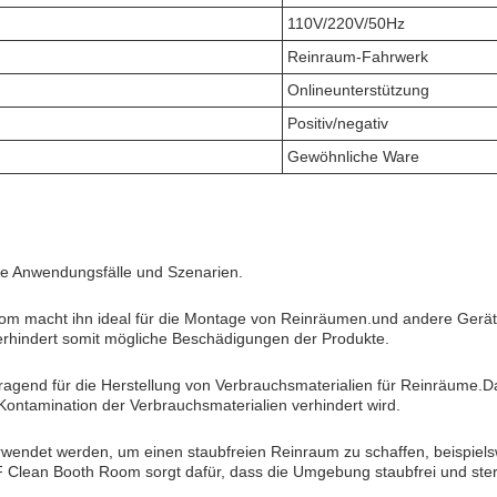
110V/220V/50Hz
Reinraum-Fahrwerk
Onlineunterstützung
Positiv/negativ
Gewöhnliche Ware
he Anwendungsfälle und Szenarien.
m macht ihn ideal für die Montage von Reinräumen.und andere Geräte
erhindert somit mögliche Beschädigungen der Produkte.
gend für die Herstellung von Verbrauchsmaterialien für Reinräume.Das
Kontamination der Verbrauchsmaterialien verhindert wird.
ndet werden, um einen staubfreien Reinraum zu schaffen, beispielswe
F Clean Booth Room sorgt dafür, dass die Umgebung staubfrei und steri