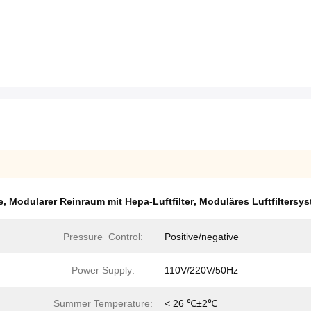
e
,
Modularer Reinraum mit Hepa-Luftfilter
,
Moduläres Luftfiltersy
Pressure_Control:
Positive/negative
Power Supply:
110V/220V/50Hz
Summer Temperature:
< 26 ℃±2℃