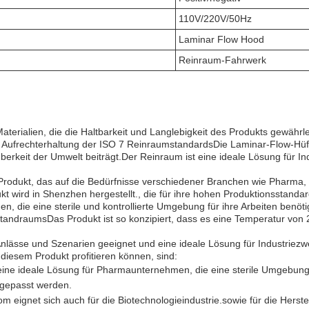
110V/220V/50Hz
Laminar Flow Hood
Reinraum-Fahrwerk
rialien, die die Haltbarkeit und Langlebigkeit des Produkts gewährle
r Aufrechterhaltung der ISO 7 ReinraumstandardsDie Laminar-Flow-Hüfte 
berkeit der Umwelt beiträgt.Der Reinraum ist eine ideale Lösung für Ind
odukt, das auf die Bedürfnisse verschiedener Branchen wie Pharma, B
t wird in Shenzhen hergestellt., die für ihre hohen Produktionsstandar
en, die eine sterile und kontrollierte Umgebung für ihre Arbeiten benöt
ndraumsDas Produkt ist so konzipiert, dass es eine Temperatur von 2
lässe und Szenarien geeignet und eine ideale Lösung für Industriezwe
 diesem Produkt profitieren können, sind:
ine ideale Lösung für Pharmaunternehmen, die eine sterile Umgebung
ngepasst werden.
 eignet sich auch für die Biotechnologieindustrie.sowie für die Herst