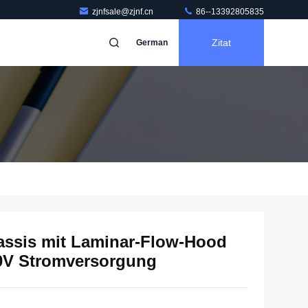
zjnfsale@zjnf.cn
86--13392805835
Zitat
German
ssis mit Laminar-Flow-Hood
20V Stromversorgung