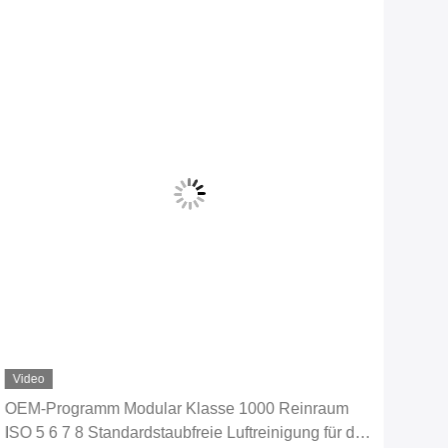
Video
Vid
OEM-Programm Modular Klasse 1000 Reinraum
PVC
ISO 5 6 7 8 Standardstaubfreie Luftreinigung für die
Mod