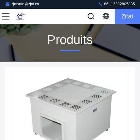
zjnfsale@zjnf.cn
86--13392805835
Zitat
Produits