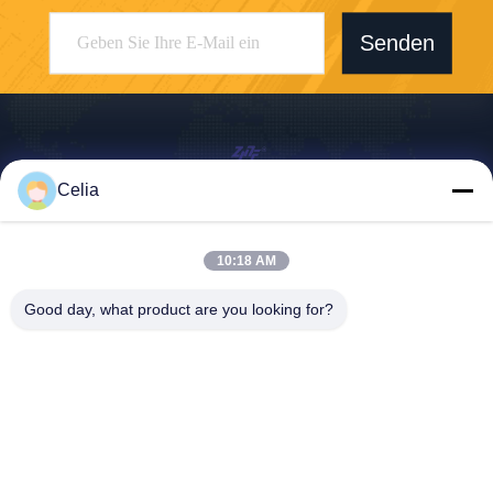
Senden
Celia
Shenzhen Zhong Jian South Environment
Co., Ltd.
10:18 AM
zjnfsale@zjnf.cn
Good day, what product are you looking for?
86--13392805835
9. Stock, Block C, Coolpad-
Gebäude, Kreuzung von Ke
yuan Avenue und Baoshen
Road, Nanshan Gaoxin Nort
h District, Songpingshan Co
mmunity, Xili Street, Stadt S