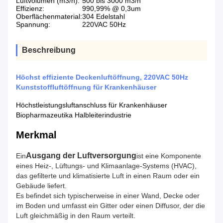
Luftvolumen (m3/h):
500 bis 3000 m3/h
Effizienz:
990,99% @ 0,3um
Oberflächenmaterial:
304 Edelstahl
Spannung:
220VAC 50Hz
Beschreibung
Höchst effiziente Deckenluftöffnung, 220VAC 50Hz
Kunststoffluftöffnung für Krankenhäuser
Höchstleistungsluftanschluss für Krankenhäuser
Biopharmazeutika Halbleiterindustrie
Merkmal
Ausgang der Luftversorgung
Ein
ist eine Komponente
eines Heiz-, Lüftungs- und Klimaanlage-Systems (HVAC),
das gefilterte und klimatisierte Luft in einen Raum oder ein
Gebäude liefert.
Es befindet sich typischerweise in einer Wand, Decke oder
im Boden und umfasst ein Gitter oder einen Diffusor, der die
Luft gleichmäßig in den Raum verteilt.