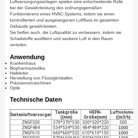
Luftversorgungsanlagen spielen eine entscheidende Rolle
bei der Gewährleistung des ordnungsgemäßen
Funktionierens eines HVAC-Systems, indem sie einen
kontrollierten und ausgewogenen Luftfluss im gesamten
Gebäude gewährleisten.
Sie helfen auch, die Luftqualität zu verbessern, indem sie
Schadstoffe ausfiltern und saubere Luft in den Raum
verteilen.
Anwendung
Krankenhaus
Biopharmazeutika
Halbleiter
Herstellung von Flüssigkristallen
Präzisionsmaschinen
Optik
Technische Daten
Tankgröße
HEPA-
Luftvolumen
Seitenluftversorger
((mm)
Größe
(mm)
((m3/h)
ZNGF320
370*370*530
320*320*220
500
ZNGF484
534*534*530
484*484*220
1000
ZNGF610
660*660*532
610*610*150
1000