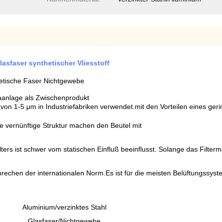
asfaser synthetischer Vliesstoff
hetische Faser Nichtgewebe
imaanlage als Zwischenprodukt
 von 1-5 μm in Industriefabriken verwendet.mit den Vorteilen eines g
ne vernünftige Struktur machen den Beutel mit
lters ist schwer vom statischen Einfluß beeinflusst. Solange das Filtermat
sprechen der internationalen Norm.Es ist für die meisten Belüftungssy
Aluminium/verzinktes Stahl
Glasfaser/Nichtgewebe