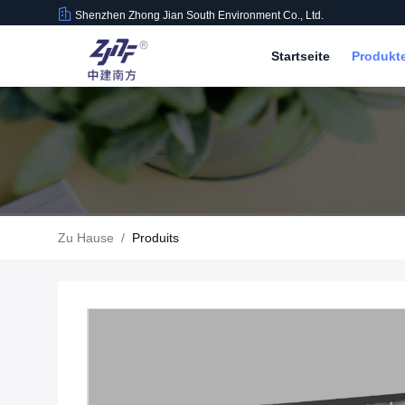
Shenzhen Zhong Jian South Environment Co., Ltd.
Startseite
Produkt
Zu Hause
/
Produits