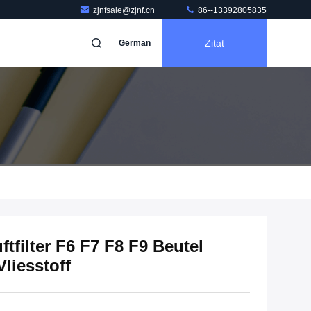
zjnfsale@zjnf.cn
86--13392805835
Zitat
German
filter F6 F7 F8 F9 Beutel
Vliesstoff