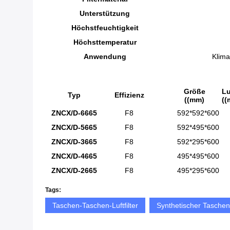
Unterstützung
Höchstfeuchtigkeit
Höchsttemperatur
Anwendung
Klima
Größe
Lu
Typ
Effizienz
((mm)
((
ZNCX/D-6665
F8
592*592*600
ZNCX/D-5665
F8
592*495*600
ZNCX/D-3665
F8
592*295*600
ZNCX/D-4665
F8
495*495*600
ZNCX/D-2665
F8
495*295*600
Tags:
Taschen-Taschen-Luftfilter
Synthetischer Taschenf