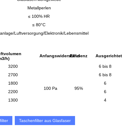
Metallperlen
≤ 100% HR
≤ 80°C
anlage/Luftversorgung/Elektronik/Lebensmittel
ftvolumen
Anfangswiderstand
Effizienz
Ausgerichtet
m3/h)
3200
6 bis 8
2700
6 bis 8
1800
6
100 Pa
95%
2200
6
1300
4
ilter
Taschenfilter aus Glasfaser