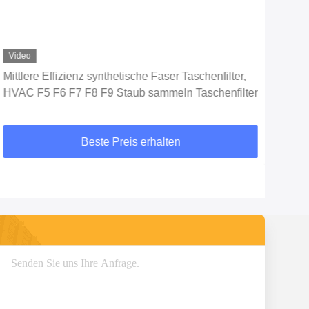
Video
Vid
Mittlere Effizienz synthetische Faser Taschenfilter,
Gewä
HVAC F5 F6 F7 F8 F9 Staub sammeln Taschenfilter
Beste Preis erhalten