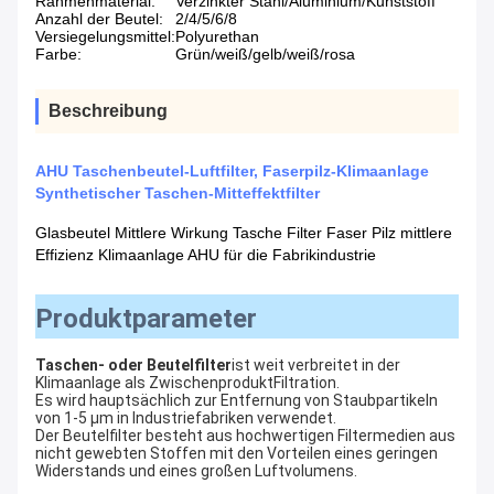
Rahmenmaterial:
Verzinkter Stahl/Aluminium/Kunststoff
Anzahl der Beutel:
2/4/5/6/8
Versiegelungsmittel:
Polyurethan
Farbe:
Grün/weiß/gelb/weiß/rosa
Beschreibung
AHU Taschenbeutel-Luftfilter, Faserpilz-Klimaanlage
Synthetischer Taschen-Mitteffektfilter
Glasbeutel Mittlere Wirkung Tasche Filter Faser Pilz mittlere
Effizienz Klimaanlage AHU für die Fabrikindustrie
Produktparameter
Taschen- oder Beutelfilter
ist weit verbreitet in der 
Klimaanlage als Zwischenprodukt
Filtration.
Es wird hauptsächlich zur Entfernung von Staubpartikeln 
von 1-5 μm in Industriefabriken verwendet.
Der Beutelfilter besteht aus hochwertigen Filtermedien aus 
nicht gewebten Stoffen mit den Vorteilen eines geringen 
Widerstands und eines großen Luftvolumens.