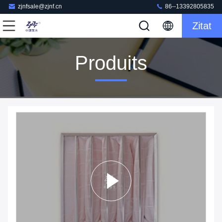
zjnfsale@zjnf.cn
86--13392805835
Zitat
Produits