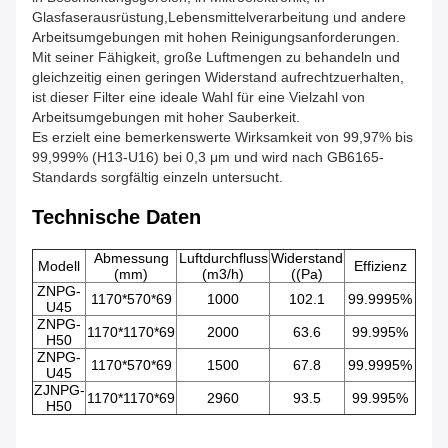
Glasfaserausrüstung,Lebensmittelverarbeitung und andere
Arbeitsumgebungen mit hohen Reinigungsanforderungen.
Mit seiner Fähigkeit, große Luftmengen zu behandeln und
gleichzeitig einen geringen Widerstand aufrechtzuerhalten,
ist dieser Filter eine ideale Wahl für eine Vielzahl von
Arbeitsumgebungen mit hoher Sauberkeit.
Es erzielt eine bemerkenswerte Wirksamkeit von 99,97% bis
99,999% (H13-U16) bei 0,3 μm und wird nach GB6165-
Standards sorgfältig einzeln untersucht.
Technische Daten
Abmessung
Luftdurchfluss
Widerstand
Modell
Effizienz
(mm)
(m3/h)
((Pa)
ZNPG-
1170*570*69
1000
102.1
99.9995%
U45
ZNPG-
1170*1170*69
2000
63.6
99.995%
H50
ZNPG-
1170*570*69
1500
67.8
99.9995%
U45
ZJNPG-
1170*1170*69
2960
93.5
99.995%
H50