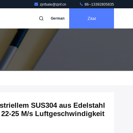
zjnfsale@zjnf.cn
86--13392805835
Zitat
German
triellem SUS304 aus Edelstahl
 22-25 M/s Luftgeschwindigkeit