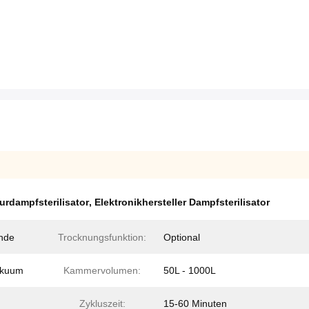
urdampfsterilisator
,
Elektronikhersteller Dampfsterilisator
nde
Trocknungsfunktion:
Optional
Vakuum
Kammervolumen:
50L - 1000L
Zykluszeit:
15-60 Minuten