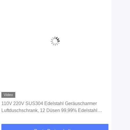
Video
Vid
110V 220V SUS304 Edelstahl Geräuscharmer
SUS
Luftduschschrank, 12 Düsen 99,99% Edelstahl
Dop
Luftduschraum