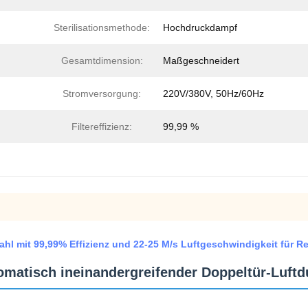
Sterilisationsmethode:
Hochdruckdampf
Gesamtdimension:
Maßgeschneidert
Stromversorgung:
220V/380V, 50Hz/60Hz
Filtereffizienz:
99,99 %
hl mit 99,99% Effizienz und 22-25 M/s Luftgeschwindigkeit für R
utomatisch ineinandergreifender Doppeltür-Luft