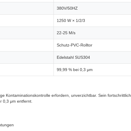
380V/50HZ
1250 W × 1/2/3
22-25 M/s
Schutz-PVC-Rolltor
Edelstahl SUS304
99,99 % bei 0,3 μm
e Kontaminationskontrolle erfordern, unverzichtbar. Sein fortschrittlich
r 0,3 μm entfernt.
htungen