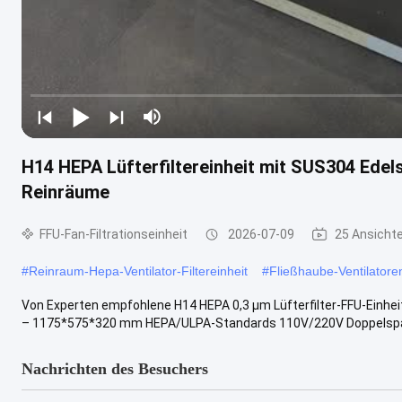
H14 HEPA Lüfterfiltereinheit mit SUS304 Edel
Reinräume
FFU-Fan-Filtrationseinheit
2026-07-09
25 Ansicht
#
Reinraum-Hepa-Ventilator-Filtereinheit
#
Fließhaube-Ventilatoren
Von Experten empfohlene H14 HEPA 0,3 μm Lüfterfilter-FFU-Einheit 
– 1175*575*320 mm HEPA/ULPA-Standards 110V/220V Doppelspann
Nachrichten des Besuchers