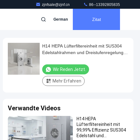
zjnfsale@zjnf.cn
86--13392805835
Zitat
German
H14 HEPA Lüfterfiltereinheit mit SUS304
Edelstahlrahmen und Dreistufenregelung
für Reinräume
Wir Reden Jetzt.
Mehr Erfahren
Verwandte Videos
H14 HEPA
Lüfterfiltereinheit mit
99,99% Effizienz SUS304
Edelstahl und