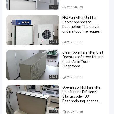
Dreigangregelung für
Reinräume
FFU-Fan-Filtrationseinheit
00:03
2026-07-09
FFU Fan Filter Unit for
Server openresty
Description The server
understood the request
FFU-Fan-Filtrationseinheit
00:11
2025-11-21
Cleanroom Fan Filter Unit
Openresty Server for and
Clean Air in Your
Cleanroom
Manufacturing
FFU-Fan-Filtrationseinheit
02:51
2025-11-21
Openresty FFU Fan Filter
Unit für und Effizienz
Statuscode 403
Beschreibung, aber es
weigert sich, es zu
erfüllen
FFU-Fan-Filtrationseinheit
00:11
2025-10-30