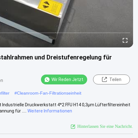
stahlrahmen und Dreistufenregelung für
Wir Reden Jetzt.
Teilen
en
filter
#
Cleanroom-Fan-Filtrationseinheit
Industrielle Druckwerkstatt 4*2 FFU H14 0,3μm Lüfterfiltereinheit
ung für .....
Weitere Informationen
Hinterlassen Sie eine Nachricht.