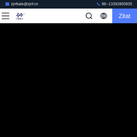
zjnfsale@zjnf.cn
86--13392805835
Zitat