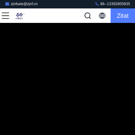
zjnfsale@zjnf.cn
86--13392805835
Zitat